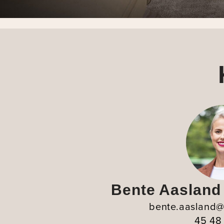
Bente Aasland
bente.aasland
45 48