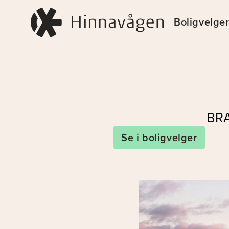
Boligvelge
BRA
Se i boligvelger