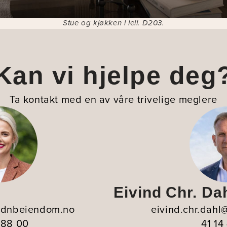
Stue og kjøkken i leil. D203.
Kan vi hjelpe deg
Ta kontakt med en av våre trivelige meglere
Eivind Chr. Da
@dnbeiendom.no
eivind.chr.dah
 88 00
41 14