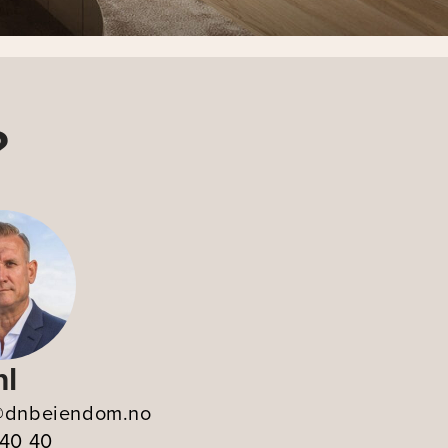
?
hl
l@dnbeiendom.no
 40 40