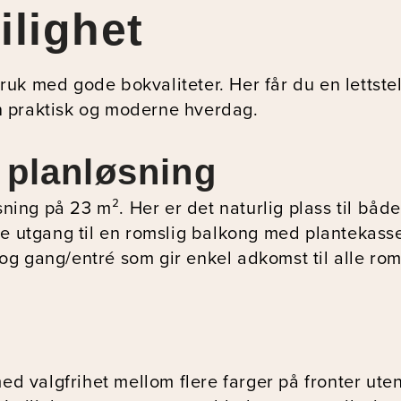
ilighet
uk med gode bokvaliteter. Her får du en lettstel
n praktisk og moderne hverdag.
 planløsning
øsning på 23 m². Her er det naturlig plass til bå
kte utgang til en romslig balkong med plantekass
og gang/entré som gir enkel adkomst til alle rom
valgfrihet mellom flere farger på fronter uten p